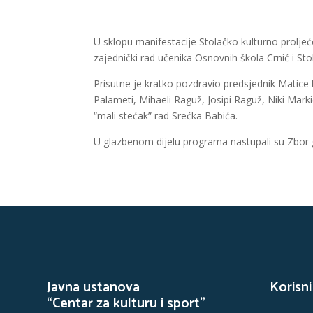
U sklopu manifestacije Stolačko kulturno proljeć
zajednički rad učenika Osnovnih škola Crnić i St
Prisutne je kratko pozdravio predsjednik Matice 
Palameti, Mihaeli Raguž, Josipi Raguž, Niki Mark
“mali stećak” rad Srećka Babića.
U glazbenom dijelu programa nastupali su Zbor gl
Javna ustanova
Korisni
“Centar za kulturu i sport”