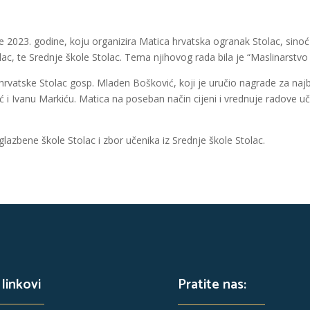
e 2023. godine, koju organizira Matica hrvatska ogranak Stolac, sino
olac, te Srednje škole Stolac. Tema njihovog rada bila je “Maslinarstv
hrvatske Stolac gosp. Mladen Bošković, koji je uručio nagrade za najb
ić i Ivanu Markiću. Matica na poseban način cijeni i vrednuje radove 
azbene škole Stolac i zbor učenika iz Srednje škole Stolac.
 linkovi
Pratite nas: