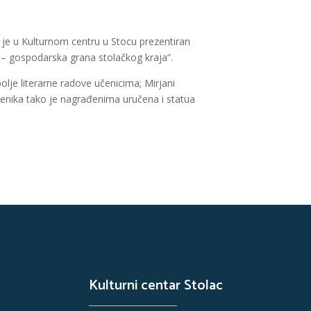
ć je u Kulturnom centru u Stocu prezentiran
o – gospodarska grana stolačkog kraja”.
olje literarne radove učenicima; Mirjani
učenika tako je nagrađenima uručena i statua
Kulturni centar Stolac